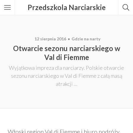
Przedszkola Narciarskie
12 sierpnia 2016
Gdzie na narty
Otwarcie sezonu narciarskiego w
Val di Fiemme
Wyjątkowa impreza dla narciarzy. Polskie otwarcie
sezonu narciarskiego w Val di Fiemme z całą masą
atrakcji …
Włoski region Val di Fiemme i biuro podróży