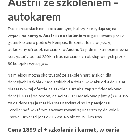
Austrii ze szkoleniem –
autokarem
Tras narciarskich nie zabraknie tym, którzy zdecydują się na
wyjazd
na narty w Austrii ze szkoleniem
organizowany przez
gdańskie biuro podróży Kompas. Brixental to największy,
połączony ośrodek narciarski w Austrii. Na jednym karnecie można
korzystać z ponad 250 km tras narciarskich obsługiwanych przez
90 kolejek i wyciągów.
Na miejscu można skorzystać ze szkoleń narciarskich dla
dorosłych i szkółek narciarskich dla dzieci w wieku od 4 do 13 lat.
Niestety w tej ofercie za szkolenia trzeba zapłacić dodatkowo:
dorośli 400 zł od osoby, dzieci 500 zł. Dodatkowo płatny (230 euro
za os dorosłą) jest też karnet narciarski no i z pensjonatu
Forellenhof, w którym zakwaterowani są uczestnicy do kolejki
linowej Brixental jest ok 15 km. No ale te 250 km tras …
Cena 1899 zł + szkolenia i karnet, w cenie