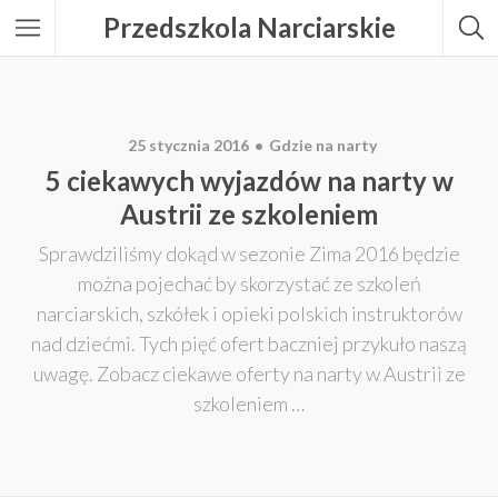
Przedszkola Narciarskie
25 stycznia 2016
Gdzie na narty
5 ciekawych wyjazdów na narty w
Austrii ze szkoleniem
Sprawdziliśmy dokąd w sezonie Zima 2016 będzie
można pojechać by skorzystać ze szkoleń
narciarskich, szkółek i opieki polskich instruktorów
nad dziećmi. Tych pięć ofert baczniej przykuło naszą
uwagę. Zobacz ciekawe oferty na narty w Austrii ze
szkoleniem …