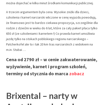
można dojechać w kilka minut środkami komunikacji publicznej.
A trzecim argumentem była cena. Wysokie zniżki dla dzieci,
szkolenia i karnet narciarski wliczone w cenę wyjazdu powodują,
że finansowo jest to bardzo ciekawa propozycja, szczególnie dla
rodzin z dziećmi w wieku do 6 lat, które za cały pakiet płaca tylko
650 zł (ze szkoleniami i karnetem !) Co prawda karnet umożliwia
jazdę tylko na stokach pobliskiego regionu narciarskiego –
Patcherkofel ale to i tak 20 km tras narciarskich z widokiem na
m.in. Stubai …
Cena od 2790 zł – w cenie zakwaterowanie,
wyżywienie, karnet i program szkoleń,
terminy od stycznia do marca
zobacz
Brixental – narty w