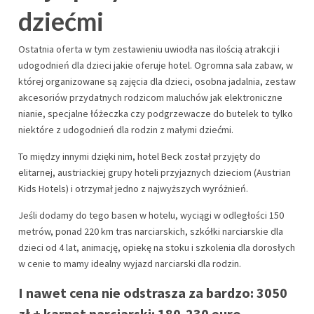
dziećmi
Ostatnia oferta w tym zestawieniu uwiodła nas ilością atrakcji i
udogodnień dla dzieci jakie oferuje hotel. Ogromna sala zabaw, w
której organizowane są zajęcia dla dzieci, osobna jadalnia, zestaw
akcesoriów przydatnych rodzicom maluchów jak elektroniczne
nianie, specjalne łóżeczka czy podgrzewacze do butelek to tylko
niektóre z udogodnień dla rodzin z małymi dziećmi.
To między innymi dzięki nim, hotel Beck został przyjęty do
elitarnej, austriackiej grupy hoteli przyjaznych dzieciom (Austrian
Kids Hotels) i otrzymał jedno z najwyższych wyróżnień.
Jeśli dodamy do tego basen w hotelu, wyciągi w odległości 150
metrów, ponad 220 km tras narciarskich, szkółki narciarskie dla
dzieci od 4 lat, animację, opiekę na stoku i szkolenia dla dorosłych
w cenie to mamy idealny wyjazd narciarski dla rodzin.
I nawet cena nie odstrasza za bardzo: 3050
zł + karnet narciarski: 180-230 euro.