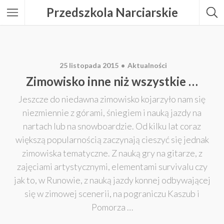
Przedszkola Narciarskie
25 listopada 2015
Aktualności
Zimowisko inne niż wszystkie …
Jeszcze do niedawna zimowisko kojarzyło nam się
niezmiennie z górami, śniegiem i nauką jazdy na
nartach lub na snowboardzie. Od kilku lat coraz
większą popularnością zaczynają cieszyć się jednak
zimowiska tematyczne. Z nauką gry na gitarze, z
zajęciami artystycznymi, elementami survivalu czy
jak to, w Runowie, z nauką jazdy konnej odbywającej
się w zimowej scenerii, na pograniczu Kaszub i
Pomorza …