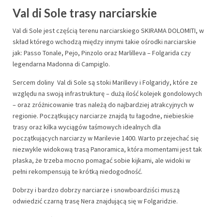
Val di Sole trasy narciarskie
Val di Sole jest częścią terenu narciarskiego SKIRAMA DOLOMITI, w
skład którego wchodzą między innymi takie ośrodki narciarskie
jak: Passo Tonale, Pejo, Pinzolo oraz Marlilleva – Folgarida czy
legendarna Madonna di Campiglo.
Sercem doliny Val di Sole są stoki Marillevy i Folgaridy, które ze
względu na swoją infrastrukturę – dużą ilość kolejek gondolowych
– oraz zróżnicowanie tras należą do najbardziej atrakcyjnych w
regionie. Początkujący narciarze znajdą tu łagodne, niebieskie
trasy oraz kilka wyciągów taśmowych idealnych dla
początkujących narciarzy w Marilevie 1400. Warto przejechać się
niezwykle widokową trasą Panoramica, która momentami jest tak
płaska, że trzeba mocno pomagać sobie kijkami, ale widoki w
pełni rekompensują te krótką niedogodność.
Dobrzy i bardzo dobrzy narciarze i snowboardziści muszą
odwiedzić czarną trasę Nera znajdującą się w Folgaridzie.