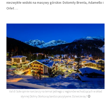
niezwykłe widoki na masywy górskie: Dolomity Brenta, Adamello i
Orlet …
Val di Sole opinie narciarzy na temat jednego z regionów wchodzących w skład
słynnej Doliny Słońca są bardzo pozytywne. Dziwicie się ? 😉