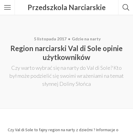
Przedszkola Narciarskie
5 listopada 2017
Gdzie na narty
Region narciarski Val di Sole opinie
użytkowników
Czy warto wybrać się na narty do Val di Sole? Kto
był może podzielić się swoimi wrażeniami na temat
słynnej Doliny Słońca
Czy Val di Sole to fajny region na narty z dziećmi ? Informacje o