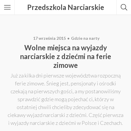
Przedszkola Narciarskie
17 września 2015
Gdzie na narty
Wolne miejsca na wyjazdy
narciarskie z dziećmi na ferie
zimowe
Już za kilka dni pierwsze województwa rozpoczną
ferie zimowe. Śnieg jest, pensjonaty i ośrodki
czekają na pierwszych gości, a my postanowiliśmy
sprawdzić gdzie mogą pojechać ci, którzy w
ostatniej chwili chcieliby zdecydować się na
ciekawy wyjazd narciarski z dziećmi. Część pierwsza
i wyjazdy narciarskie z dziećmi w Polsce i Czechach.