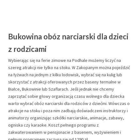
Bukowina obóz narciarski dla dzieci
z rodzicami
Wybierając się na ferie zimowe na Podhale możemy liczyć na
szereg atrakcji nie tylko na stoku. W Zakopanym można pojeździć
na łyżwach na jednym z kilku lodowisk, wybrać się na kulig lub
skorzystać z atrakcji oferowanych przez baseny termalne w
Białce, Bukowinie lub Szaflarach. Jeśli jednak nie chcemy
zaprzątać sobie głowy organizacją czasu wolnego dla dziecka
warto wybrać obóz narciarski dla rodziców z dziećmi. Wówczas o
atrakcje na stoku i poza nim zadbają doświadczeni instruktorzy i
animatorzy organizując szkółki narciarskie, animacje, zabawy,
ogniska czy karaoke. Koszt pełnego programu z
zakwaterowaniem w pensjonacie z basenem, wyżywieniem i
pełnym programem zaczyna się od 1290 zł