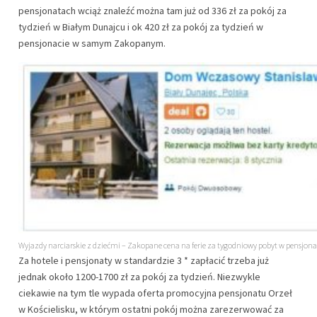
pensjonatach wciąż znaleźć można tam już od 336 zł za pokój za
tydzień w Białym Dunajcu i ok 420 zł za pokój za tydzień w
pensjonacie w samym Zakopanym.
Wyjazdy narciarskie z dziećmi – Zakopane cena na ferie za tygodniowy pobyt w pensjonac
Za hotele i pensjonaty w standardzie 3 * zapłacić trzeba już
jednak około 1200-1700 zł za pokój za tydzień. Niezwykle
ciekawie na tym tle wypada oferta promocyjna pensjonatu Orzeł
w Kościelisku, w którym ostatni pokój można zarezerwować za