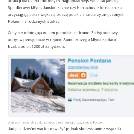
atrakcji dla dzieci i dorosłych. Najpopularniejszymi stacjami są
Spindlerowy Młym, Janskie Łaznie czy Harrachov, które co roku
przyciągają coraz większą rzeszę polskich narciarzy zmęczonych
tłokiem na rodzimych stokach.
Ceny nie odbiegają od cen po polskiej stronie. Za tygodniowy
pobyt w pensjonacie w rejonie Spindlerovego Młyna zapłacić
trzeba od ok 1200 zł za tydzień.
Wyjazdy narciarskie z dziećmi do Czech nie są droższe niż w Polsce
Jadąc z dziećmi warto rozważyć jednak skorzystanie z wyjazdu