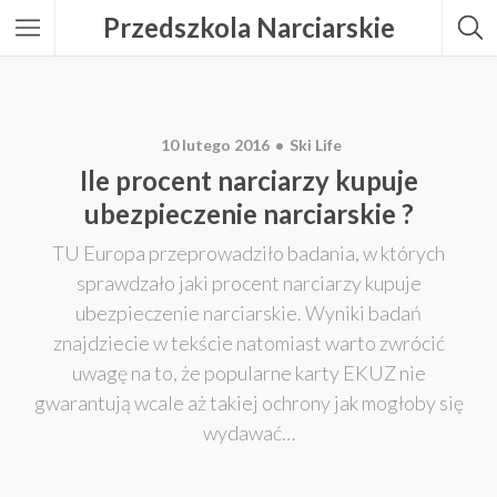
Przedszkola Narciarskie
10 lutego 2016
Ski Life
Ile procent narciarzy kupuje
ubezpieczenie narciarskie ?
TU Europa przeprowadziło badania, w których
sprawdzało jaki procent narciarzy kupuje
ubezpieczenie narciarskie. Wyniki badań
znajdziecie w tekście natomiast warto zwrócić
uwagę na to, że popularne karty EKUZ nie
gwarantują wcale aż takiej ochrony jak mogłoby się
wydawać…