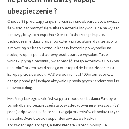
ubezpieczenie ?
Choć aż 82 proc. zapytanych narciarzy i snowboardzistów uważa,
że warto zaopatrzyć się w ubezpieczenie indywidualne na wyjazd
zimowy, to tylko niespełna 40 proc. faktycznie je kupuje.
Jednocześnie duża grupa, bo cztery piąte, stwierdza, że sporty
zimowe są niebezpieczne, a koszty leczenia po wypadku na
stoku, w opinii ponad połowy osób, bardzo wysokie. Takie
wnioski płyną z badania „Świadomość ubezpieczeniowa Polaków
na stoku” przeprowadzonego w listopadzie br. na zlecenie TU
Europa przez ośrodek IMAS wśród niemal 1400 internautów, z
czego ponad pół tysiąca aktywnie uprawiających narciarstwo lub
snowboarding.
Miłośnicy białego szaleństwa pytani podczas badania Europy o
to, jak dbają o bezpieczeństwo, w zdecydowanej większości (87
proc.) odpowiadają, że przestrzegają przepisów obowiązujących
na stoku. Dwie trzecie respondentów używa kasku i
sprawdzonego sprzętu, a tylko niecałe 40 proc. wykupuje