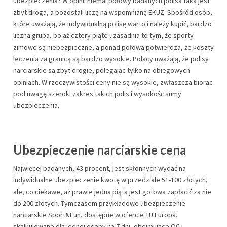
ubezpieczenia? W opinii niemal połowy badanych polisa taka jest
zbyt droga, a pozostali liczą na wspomnianą EKUZ. Spośród osób,
które uważają, że indywidualną polisę warto i należy kupić, bardzo
liczna grupa, bo aż cztery piąte uzasadnia to tym, że sporty
zimowe są niebezpieczne, a ponad połowa potwierdza, że koszty
leczenia za granicą są bardzo wysokie. Polacy uważają, że polisy
narciarskie są zbyt drogie, polegając tylko na obiegowych
opiniach. W rzeczywistości ceny nie są wysokie, zwłaszcza biorąc
pod uwagę szeroki zakres takich polis i wysokość sumy
ubezpieczenia.
Ubezpieczenie narciarskie cena
Najwięcej badanych, 43 procent, jest skłonnych wydać na
indywidualne ubezpieczenie kwotę w przedziale 51-100 złotych,
ale, co ciekawe, aż prawie jedna piąta jest gotowa zapłacić za nie
do 200 złotych. Tymczasem przykładowe ubezpieczenie
narciarskie Sport&Fun, dostępne w ofercie TU Europa,
skalkulowane dla jednej osoby na 7 dni, obejmujące OC i