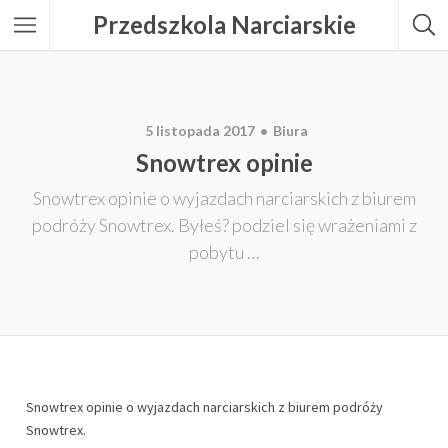
Przedszkola Narciarskie
5 listopada 2017
Biura
Snowtrex opinie
Snowtrex opinie o wyjazdach narciarskich z biurem
podróży Snowtrex. Byłeś? podziel się wrażeniami z
pobytu …
Snowtrex opinie o wyjazdach narciarskich z biurem podróży
Snowtrex.