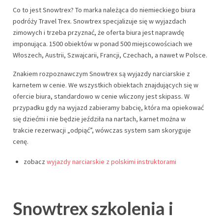
Co to jest Snowtrex? To marka należąca do niemieckiego biura
podróży Travel Trex. Snowtrex specjalizuje się w wyjazdach
zimowych i trzeba przyznać, że oferta biura jest naprawdę
imponująca. 1500 obiektów w ponad 500 miejscowościach we
Włoszech, Austrii, Szwajcarii, Francji, Czechach, a nawet w Polsce.
Znakiem rozpoznawczym Snowtrex są wyjazdy narciarskie z
karnetem w cenie. We wszystkich obiektach znajdujących się w
ofercie biura, standardowo w cenie wliczony jest skipass. W
przypadku gdy na wyjazd zabieramy babcię, która ma opiekować
się dziećmi i nie będzie jeździła na nartach, karnet można w
trakcie rezerwacji „odpiąć”, wówczas system sam skoryguje
cenę.
zobacz
wyjazdy narciarskie z polskimi instruktorami
Snowtrex szkolenia i