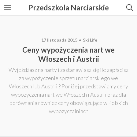
Przedszkola Narciarskie
17 listopada 2015
Ski Life
Ceny wypożyczenia nart we
Włoszech i Austrii
Wyjeżdżasz na narty i zastanawiasz się ile zapłacisz
za wypożyczenie sprzętu narciarskiego we
Włoszech lub Austrii ? Poniżej przedstawiamy ceny
wypożyczenia nart we Włoszech i Austrii oraz dla
porównania również ceny obowiązujące w Polskich
wypożyczalniach