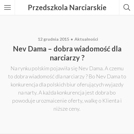
Przedszkola Narciarskie
12 grudnia 2015
Aktualności
Nev Dama – dobra wiadomość dla
narciarzy ?
Na rynku polskim pojawiła się Nev Dama. A czemu
to dobra wiadomość dla narciarzy ? Bo Nev Dama to
konkurencja dla polskich biur oferujących wyjazdy
na narty. A każda konkurencja jest dobra bo
powoduje urozmaicenie oferty, walkę o Klienta i
niższe ceny.