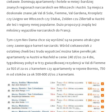
ciekawie. Dominują apartamenty i hotele w mniej i bardziej
znanych regionach narciarskich we Włoszech i Austrii. Są miejsca
doskonale znane jak Val di Sole, Fiemme, Val Gardena, Kronplatz
czy Livigno we Włoszech czy Stubai, Zolden czu Zillertall w Austrii
ale też i regiony mniej popularne. Dużo propozycji znajdą też
miłośnicy wyjazdów narciarskich do Francji.
Tym czym Nev Dama chce się wyróżnić są na pewno atrakcyjne
ceny zawierające karnet narciarski. Wśród ciekawostek z
ostatniej chwili bez trudu wypatrzeć można takie perełki jak:
apartamenty w Austrii w Nasfeld w cenie 240 zł/os za 4 dni,
tygodniowy pobyt w trzy gwiazdkowej rezydencji w Val di Fiemme
za 910 zł za os z karnetem czy apartamenty w rejonie Bormio, 750
m od stoków za ok 500-600 zł/os z karnetami.